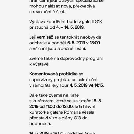
hranicemi jednotlivých specializací se
mohou nalézat nová, překvapivá
a revoluční řešení.
Výstava FoodPrint bude v galerii G18
přístupná od
4. – 14. 5. 2019.
Její
vernisáž
se tentokrát neobvykle
odehraje v pondělí
6. 5. 2019 v 18:00
a všichni jsou srdečně zváni.
Zveme také na doprovodný program
k výstavě:
Komentovaná prohlídka
se
supervizory projektu se uskuteční
v rámci Gallery Tour
4. 5. 2019 ve 14:15
.
Dále také zveme na Kafé
s kurátorem, které se uskuteční
8. 5.
2019 od 11:00 do 12:00
, kde hlavní
kurátorka galerie Romana Veselá
představí vize a plány G18 do
budoucna.
14. 5. 2019
v 18:00 představí Anna