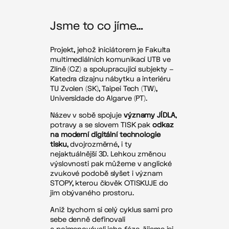
Jsme to co jíme…
Projekt, jehož iniciátorem je Fakulta
multimediálních komunikací UTB ve
Zlíně (CZ) a spolupracující subjekty –
Katedra dizajnu nábytku a interiéru
TU Zvolen (SK), Taipei Tech (TW),
Universidade do Algarve (PT).
Název v sobě spojuje
významy JÍDLA
,
potravy a se slovem TISK pak
odkaz
na moderní digitální technologie
tisku
, dvojrozměrné, i ty
nejaktuálnější 3D. Lehkou změnou
výslovnosti pak můžeme v anglické
zvukové podobě slyšet i význam
STOPY, kterou člověk OTISKUJE do
jím obývaného prostoru.
Aniž bychom si celý cyklus sami pro
sebe denně definovali