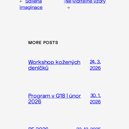
←
Sdílená
(Ne)viditelné vzory
imaginace
→
MORE POSTS
Workshop kožených
24. 3.
deníčků
2026
Program v G18 | únor
30. 1.
2026
2026