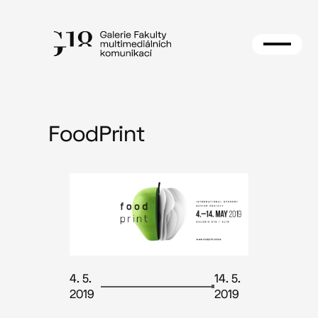
Přeskočit
na
obsah
FoodPrint
4. 5.
14. 5.
2019
2019