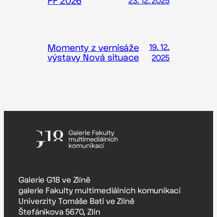
PF 2026
23. 12. 2025
Momenty z vernisáže
19. 12.
výstavy Nová situace
2025
Galerie G18 ve Zlíně
galerie Fakulty multimediálních komunikací
Univerzity Tomáše Bati ve Zlíně
Štefánikova 5670, Zlín