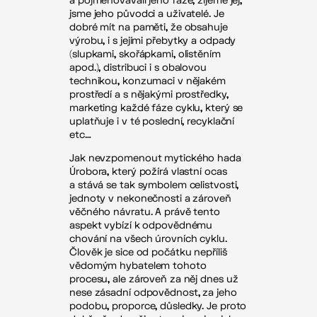
a pojmenovávali jeho fáze, žijeme jej,
jsme jeho původci a uživatelé. Je
dobré mít na paměti, že obsahuje
výrobu, i s jejími přebytky a odpady
(slupkami, skořápkami, olistěním
apod.), distribuci i s obalovou
technikou, konzumaci v nějakém
prostředí a s nějakými prostředky,
marketing každé fáze cyklu, který se
uplatňuje i v té poslední, recyklační
etc…
Jak nevzpomenout mytického hada
Úrobora, který požírá vlastní ocas
a stává se tak symbolem celistvosti,
jednoty v nekonečnosti a zároveň
věčného návratu. A právě tento
aspekt vybízí k odpovědnému
chování na všech úrovních cyklu.
Člověk je sice od počátku nepříliš
vědomým hybatelem tohoto
procesu, ale zároveň za něj dnes už
nese zásadní odpovědnost, za jeho
podobu, proporce, důsledky. Je proto