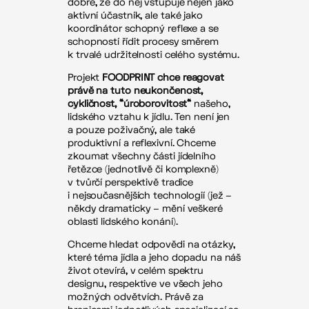
dobře, že do něj vstupuje nejen jako
aktivní účastník, ale také jako
koordinátor schopný reflexe a se
schopností řídit procesy směrem
k trvalé udržitelnosti celého systému.
Projekt
FOODPRINT chce reagovat
právě na tuto neukončenost,
cykličnost, “úroborovitost“
našeho,
lidského vztahu k jídlu. Ten není jen
a pouze poživačný, ale také
produktivní a reflexivní. Chceme
zkoumat všechny části jídelního
řetězce (jednotlivě či komplexně)
v tvůrčí perspektivě tradice
i nejsoučasnějších technologií (jež –
někdy dramaticky – mění veškeré
oblasti lidského konání).
Chceme hledat odpovědi na otázky,
které téma jídla a jeho dopadu na náš
život otevírá, v celém spektru
designu, respektive ve všech jeho
možných odvětvích. Právě za