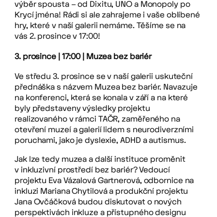
výběr spousta – od Dixitu, UNO a Monopoly po
Krycí jména! Rádi si ale zahrajeme i vaše oblíbené
hry, které v naší galerii nemáme. Těšíme se na
vás 2. prosince v 17:00!
3. prosince | 17:00 | Muzea bez bariér
Ve středu 3. prosince se v naší galerii uskuteční
přednáška s názvem Muzea bez bariér. Navazuje
na konferenci, která se konala v září a na které
byly představeny výsledky projektu
realizovaného v rámci TAČR, zaměřeného na
otevření muzeí a galerií lidem s neurodiverzními
poruchami, jako je dyslexie, ADHD a autismus.
Jak lze tedy muzea a další instituce proměnit
v inkluzivní prostředí bez bariér? Vedoucí
projektu Eva Vázalová Gartnerová, odbornice na
inkluzi Mariana Chytilová a produkční projektu
Jana Ovčáčková budou diskutovat o nových
perspektivách inkluze a přístupného designu