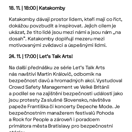
18. 11. | 18:00
| Katakomby
Katakomby dávají prostor lidem, kteří mají co říct,
dokážou povzbudit a inspirovat. Jejich cílem je
ukázat, že tito lidé jsou mezi námi a jsou nám ,,na
dosah‘‘. Katakomby doplňují mezeru mezi
motivovanými zvědavci a úspešnými lidmi.
24. 11. | 17:00
| Let’s Talk Arts!
Na další přednášku ze série Let’s Talk Arts
nás navštíví Martin Královič, odborník na
bezpečnost davů a hromadných akcí. Vystudoval
Crowd Safety Management ve Velké Británii
a podílel se na zajištění bezpečnosti událostí jako
jsou protesty Za slušné Slovensko, návštěva
papeže Františka či koncerty Depeche Mode. Je
bezpečnostním manažerem festivalů Pohoda
a Rock for People a zároveň i poradcem
primátora města Bratislavy pro bezpečnostní