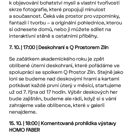
k objevování bohatství mysli a vlastní tvořivosti
skrze fotografie, které propojují minulost
a současnost. Čeká vás prostor pro vzpomínky,
fantazii i tvorbu – a originální pohlednice, kterou
si odnesete domů, nebo ji můžete sdílet na
interaktivní stěně s ostatními příběhy.
7. 10. | 17:00 | Deskohraní s Q Prostorem Zlín
Se začátkem akademického roku je zpět
oblíbené úterní deskohraní, které pořádáme ve
spolupráci se spolkem Q Prostor Zlín. Stejně jako
loni se budeme nad deskovými hrami a kartami
potkávat každé první úterý v měsíci, startujeme
už od 7. října od 17 hodin. Výběr deskových her
bude zajištěn, budeme ale rádi, když si s vámi
zahrajeme vaše oblíbence, které v galerii
nenajdeme.
15. 10. | 18:00 | Komentovaná prohlídka výstavy
HOMO FABER