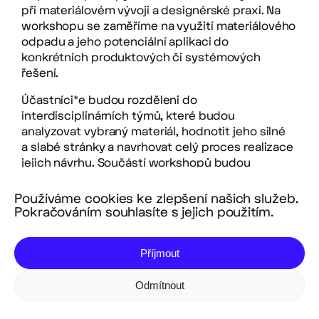
při materiálovém vývoji a designérské praxi. Na
workshopu se zaměříme na využití materiálového
odpadu a jeho potenciální aplikaci do
konkrétních produktových či systémových
řešení.
Účastníci*e budou rozděleni do
interdisciplinárních týmů, které budou
analyzovat vybraný materiál, hodnotit jeho silné
a slabé stránky a navrhovat celý proces realizace
jejich návrhu. Součástí workshopů budou
podpůrné nástroje a pracovní listy, které
pomohou účastníkům při tvorbě návrhů. Na závěr
Používáme cookies ke zlepšení našich služeb.
proběhne prezentace týmových řešení,
Pokračováním souhlasíte s jejich použitím.
následovaná diskuzí.
Příjmout
Koho hledáme?
Workshop je určen především studentstvu
Odmítnout
vysokých škol v oborech designu, umění,
techniky a vědy (ale i dalších), které se zajímá