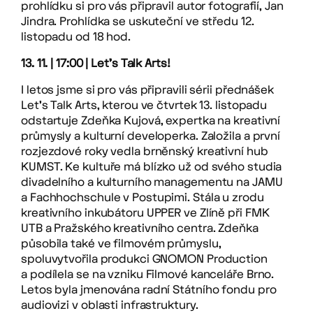
prohlídku si pro vás připravil autor fotografií, Jan
Jindra. Prohlídka se uskuteční ve středu 12.
listopadu od 18 hod.
13. 11. | 17:00 | Let’s Talk Arts!
I letos jsme si pro vás připravili sérii přednášek
Let’s Talk Arts, kterou ve čtvrtek 13. listopadu
odstartuje Zdeňka Kujová, expertka na kreativní
průmysly a kulturní developerka. Založila a první
rozjezdové roky vedla brněnský kreativní hub
KUMST. Ke kultuře má blízko už od svého studia
divadelního a kulturního managementu na JAMU
a Fachhochschule v Postupimi. Stála u zrodu
kreativního inkubátoru UPPER ve Zlíně při FMK
UTB a Pražského kreativního centra. Zdeňka
působila také ve filmovém průmyslu,
spoluvytvořila produkci GNOMON Production
a podílela se na vzniku Filmové kanceláře Brno.
Letos byla jmenována radní Státního fondu pro
audiovizi v oblasti infrastruktury.