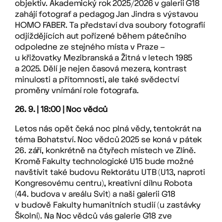
objektiv. Akademický rok 2025/2026 v galerii G18
zahájí fotograf a pedagog Jan Jindra s výstavou
HOMO FABER. Ta představí dva soubory fotografií
odjíždějících aut pořízené během pátečního
odpoledne ze stejného místa v Praze –
u křižovatky Mezibranská a Žitná v letech 1985
a 2025. Dělí je nejen časová mezera, kontrast
minulosti a přítomnosti, ale také svědectví
proměny vnímání role fotografa.
26. 9. | 18:00 | Noc vědců
Letos nás opět čeká noc plná vědy, tentokrát na
téma Bohatství. Noc vědců 2025 se koná v pátek
26. září, konkrétně na čtyřech místech ve Zlíně.
Kromě Fakulty technologické U15 bude možné
navštívit také budovu Rektorátu UTB (U13, naproti
Kongresovému centru), kreativní dílnu Robota
(44. budova v areálu Svit) a naši galerii G18
v budově Fakulty humanitních studií (u zastávky
Školní). Na Noc vědců vás galerie G18 zve