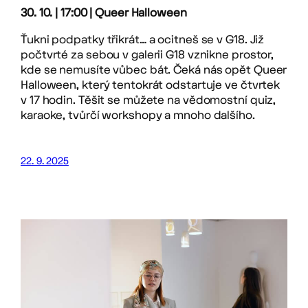
30. 10. | 17:00 | Queer Halloween
Ťukni podpatky třikrát… a ocitneš se v G18. Již
počtvrté za sebou v galerii G18 vznikne prostor,
kde se nemusíte vůbec bát. Čeká nás opět Queer
Halloween, který tentokrát odstartuje ve čtvrtek
v 17 hodin. Těšit se můžete na vědomostní quiz,
karaoke, tvůrčí workshopy a mnoho dalšího.
22. 9. 2025