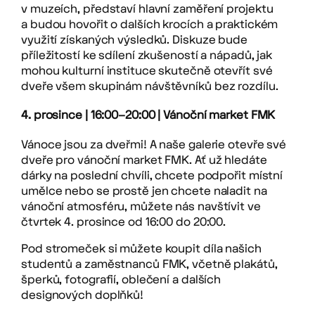
v muzeích, představí hlavní zaměření projektu
a budou hovořit o dalších krocích a praktickém
využití získaných výsledků. Diskuze bude
příležitostí ke sdílení zkušeností a nápadů, jak
mohou kulturní instituce skutečně otevřít své
dveře všem skupinám návštěvníků bez rozdílu.
4. prosince | 16:00–20:00 | Vánoční market FMK
Vánoce jsou za dveřmi! A naše galerie otevře své
dveře pro vánoční market FMK. Ať už hledáte
dárky na poslední chvíli, chcete podpořit místní
umělce nebo se prostě jen chcete naladit na
vánoční atmosféru, můžete nás navštívit ve
čtvrtek 4. prosince od 16:00 do 20:00.
Pod stromeček si můžete koupit díla našich
studentů a zaměstnanců FMK, včetně plakátů,
šperků, fotografií, oblečení a dalších
designových doplňků!