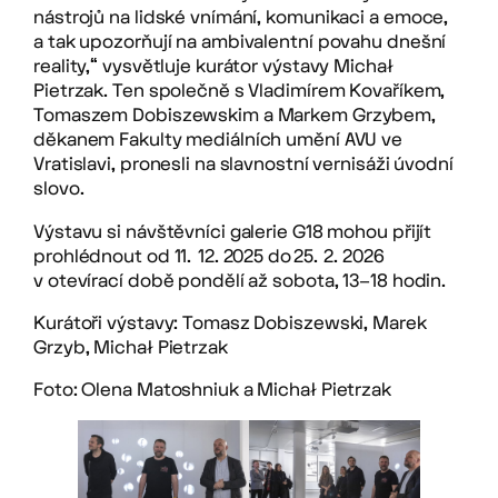
nástrojů na lidské vnímání, komunikaci a emoce,
a tak upozorňují na ambivalentní povahu dnešní
reality,“ vysvětluje kurátor výstavy Michał
Pietrzak. Ten společně s Vladimírem Kovaříkem,
Tomaszem Dobiszewskim a Markem Grzybem,
děkanem Fakulty mediálních umění AVU ve
Vratislavi, pronesli na slavnostní vernisáži úvodní
slovo.
Výstavu si návštěvníci galerie G18 mohou přijít
prohlédnout od 11. 12. 2025 do 25. 2. 2026
v otevírací době pondělí až sobota, 13–18 hodin.
Kurátoři výstavy: Tomasz Dobiszewski, Marek
Grzyb, Michał Pietrzak
Foto: Olena Matoshniuk a Michał Pietrzak