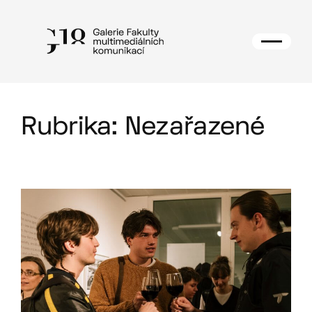
Přeskočit
na
obsah
Rubrika:
Nezařazené