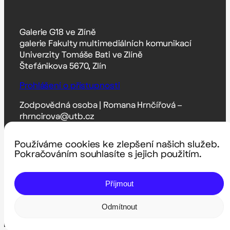
Galerie G18 ve Zlíně
galerie Fakulty multimediálních komunikací
Univerzity Tomáše Bati ve Zlíně
Štefánikova 5670, Zlín
Prohlášení o přístupnosti
Zodpovědná osoba | Romana Hrnčířová –
rhrncirova@utb.cz
Technický správce | Pavel Krutil – krutil@utb.cz
Používáme cookies ke zlepšení našich služeb.
Pokračováním souhlasíte s jejich použitím.
Provoz galerie G18 může fungovat díky
podpoře a spolupráci s těmito partnery:
Příjmout
Odmítnout