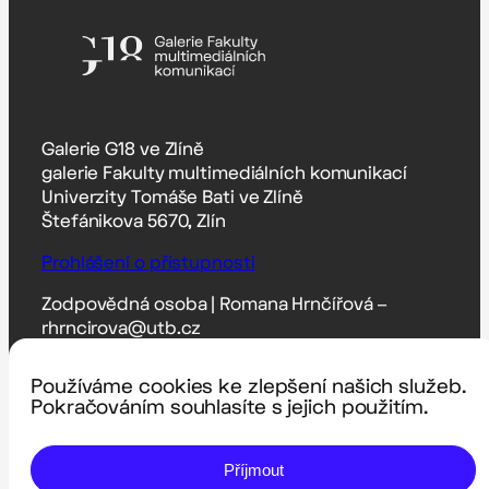
Galerie G18 ve Zlíně
galerie Fakulty multimediálních komunikací
Univerzity Tomáše Bati ve Zlíně
Štefánikova 5670, Zlín
Prohlášení o přístupnosti
Zodpovědná osoba | Romana Hrnčířová –
rhrncirova@utb.cz
Technický správce | Pavel Krutil – krutil@utb.cz
Používáme cookies ke zlepšení našich služeb.
Pokračováním souhlasíte s jejich použitím.
Provoz galerie G18 může fungovat díky
podpoře a spolupráci s těmito partnery:
Příjmout