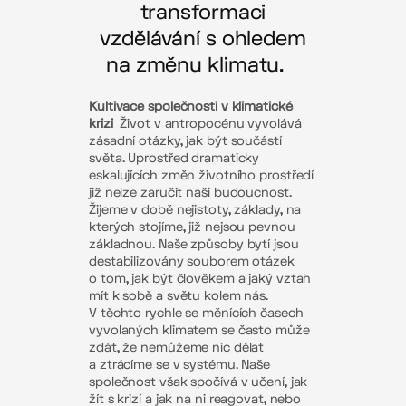
transformaci
vzdělávání s ohledem
na změnu klimatu.
Kultivace společnosti v klimatické
krizi
Život v antropocénu vyvolává
zásadní otázky, jak být součástí
světa. Uprostřed dramaticky
eskalujících změn životního prostředí
již nelze zaručit naši budoucnost.
Žijeme v době nejistoty, základy, na
kterých stojíme, již nejsou pevnou
základnou. Naše způsoby bytí jsou
destabilizovány souborem otázek
o tom, jak být člověkem a jaký vztah
mít k sobě a světu kolem nás.
V těchto rychle se měnících časech
vyvolaných klimatem se často může
zdát, že nemůžeme nic dělat
a ztrácíme se v systému. Naše
společnost však spočívá v učení, jak
žít s krizí a jak na ni reagovat, nebo