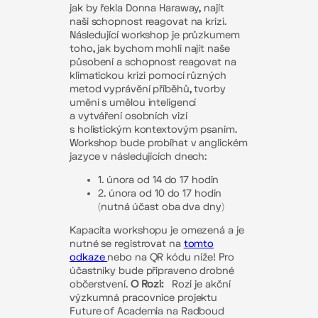
jak by řekla Donna Haraway, najít
naši schopnost reagovat na krizi.
Následující workshop je průzkumem
toho, jak bychom mohli najít naše
působení a schopnost reagovat na
klimatickou krizi pomocí různých
metod vyprávění příběhů, tvorby
umění s umělou inteligencí
a vytváření osobních vizí
s holistickým kontextovým psaním.
Workshop bude probíhat v anglickém
jazyce v následujících dnech:
1. února od 14 do 17 hodin
2. února od 10 do 17 hodin
(nutná účast oba dva dny)
Kapacita workshopu je omezená a je
nutné
se registrovat na
tomto
odkaze
nebo na
QR kódu
níže!
Pro
účastníky bude připraveno drobné
občerstvení.
O Rozi:
Rozi je akční
výzkumná pracovnice projektu
Future of Academia na Radboud