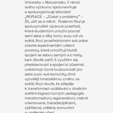
University v Nizozemsku. V rámci
svého výzkumu spolunavrhuje
a spoluorganizuje laboratoř
„RE:PLACE – „Zůstat s problémy“ –
Žít, učit se a měnit.
Posláním Rozi je
spoluvytvářet výuková prostředí,
která studentům umožní poznat
sami sebe a díky tomu svou roli ve
světě. Rozi prostřednictvím své práce
otevírá experimentální učební
prostory, které umožňují hlubší
spojení se sebou samým a s místy,
kam člověk patří. S využitím síly
představivosti a spojení si účastníci
uvědomují různé budoucnosti pro
sebe a pro své komunity, čímž
vytvářejí hmatatelnou změnu ve
světě. Rozi doufá, že přispěje
k transformaci vzdělávání v dnešním
světě integrací různých pedagogik:
transformativní, regenerativní, místně
orientované, transdisciplinární,
zážitkové, vtělené, komunitní
a umělecké učení.