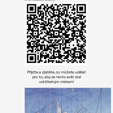
Přijďte a zjistěte, co můžete udělat
pro to, aby se tento svět stal
udržitelným místem!