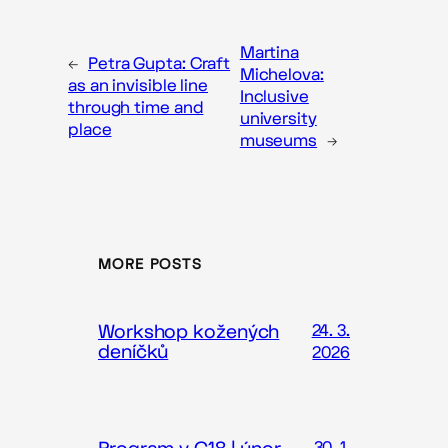
Martina
←
Petra Gupta: Craft
Michelova:
as an invisible line
Inclusive
through time and
university
place
museums
→
MORE POSTS
Workshop kožených
24. 3.
deníčků
2026
30. 1.