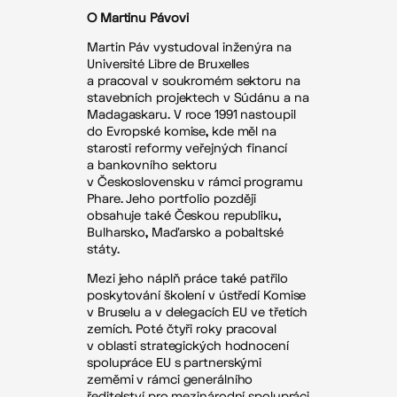
O Martinu Pávovi
Martin Páv vystudoval inženýra na
Université Libre de Bruxelles
a pracoval v soukromém sektoru na
stavebních projektech v Súdánu a na
Madagaskaru. V roce 1991 nastoupil
do Evropské komise, kde měl na
starosti reformy veřejných financí
a bankovního sektoru
v Československu v rámci programu
Phare. Jeho portfolio později
obsahuje také Českou republiku,
Bulharsko, Maďarsko a pobaltské
státy.
Mezi jeho náplň práce také patřilo
poskytování školení v ústředí Komise
v Bruselu a v delegacích EU ve třetích
zemích. Poté čtyři roky pracoval
v oblasti strategických hodnocení
spolupráce EU s partnerskými
zeměmi v rámci generálního
ředitelství pro mezinárodní spolupráci