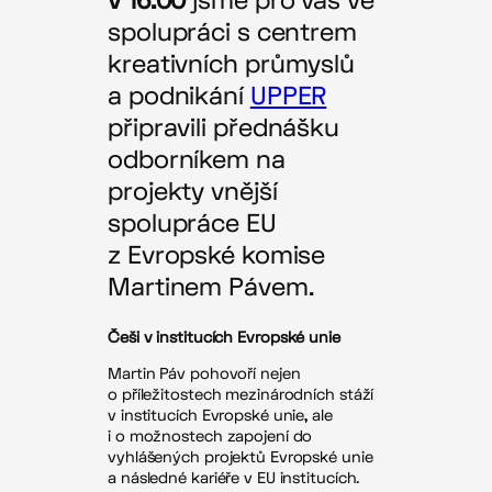
v 16:00
jsme pro vás ve
spolupráci s centrem
kreativních průmyslů
a podnikání
UPPER
připravili přednášku
odborníkem na
projekty vnější
spolupráce EU
z Evropské komise
Martinem Pávem.
Češi v institucích Evropské unie
Martin Páv pohovoří nejen
o příležitostech mezinárodních stáží
v institucích Evropské unie, ale
i o možnostech zapojení do
vyhlášených projektů Evropské unie
a následné kariéře v EU institucích.