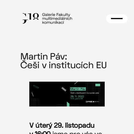
Přeskočit
na
obsah
Martin Páv:
Češi v institucích EU
V úterý 29. listopadu