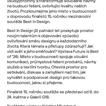
všudypřítomný a transformuje současné návrhy
na budoucí řešení, ovlivňující kvalitu našich
životů. Prozkoumejme jeho místo v budoucnosti
v doprovodu finalistů 15. ročníku mezinárodní
soutěže Best in Design.
Best in Design již patnáct let poskytuje prostor
novým talentům k objevování způsobů
ovlivňování směru designu a každodenního
života. Která témata a přístupy zdůrazňují? Jak
vidí svět a jeho směřování? Výstava Future is Best
of ’24!: Místo v budoucnosti spojuje vizuální
komunikaci, průmyslová řešení produktů, návrhy
služeb a textilní tvorbu. Otevírá prostor pro
setkávání, diskuse a zamyšlení nad tím, jak
vytvářet a podporovat design pro takovou
budoucnost, jakou si přejeme.
Finalisté 15. ročníku soutěže se představí od 9. do
24. května v Galerii G18.