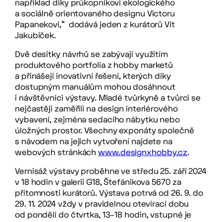
například díky průkopníkovi ekologického
a sociálně orientovaného designu Victoru
Papanekovi,“ dodává jeden z kurátorů Vít
Jakubíček.
Dvě desítky návrhů se zabývají využitím
produktového portfolia z hobby marketů
a přinášejí inovativní řešení, kterých díky
dostupným manuálům mohou dosáhnout
i návštěvníci výstavy. Mladé tvůrkyně a tvůrci se
nejčastěji zaměřili na design interiérového
vybavení, zejména sedacího nábytku nebo
úložných prostor. Všechny exponáty společně
s návodem na jejich vytvoření najdete na
webových stránkách
www.designxhobby.cz
.
Vernisáž výstavy proběhne ve středu 25. září 2024
v 18 hodin v galerii G18, Štefánikova 5670 za
přítomnosti kurátorů. Výstava potrvá od 26. 9. do
29. 11. 2024 vždy v pravidelnou otevírací dobu
od pondělí do čtvrtka, 13–18 hodin, vstupné je