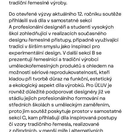
tradiční řemeslné výroby.
Do otevřené výzvy aktuálního 12. ročníku soutěže
přihlásili svá díla v samostatné sekci
A profesionální designéři a studenti vysokých
škol zohledňující v realizacích současného
designu řemeslné přístupy, případně využívající
tradici v širším smyslu jako inspiraci pro
experimentální design. V další sekci B se
prezentují řemeslníci a tradiční výrobci
uměleckořemeslných produktů s ohledem na
možnosti sériové reprodukovatelnosti, kteří
kladou při tvorbě důraz na funkční, estetický
a ekologický aspekt díla výrobků. Pro ÚĽUV je
rovněž důležité podporovat designéry již ve
stádiu jejich profesionálního formování na
středních školách s uměleckým zaměřením,
proto jim soutěž poskytuje prostor v samostatné
sekci C, kam přihlašují díla inspirovaná postupy
či vzory tradičního řemesla, realizované
z přírodních, v menší míře i alternativních