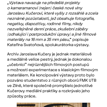
„
Výstava navazuje na předešlé projekty
o kameramanovi (nejen) české nové vlny
Jaroslavu Kučerovi, které vyšly z rozsáhlé a zcela
neznámé pozůstalosti, jež obsahuje fotografie,
negativy, diapozitivy, rodinné filmy, nikdy
nezveřejněné denní práce, zkušební záběry
(odhalující i postprodukční úpravy) a jiné filmové
materiály na 16 mm a 35 mm pásu,
” popisuje
Kateřina Svatoňová, spolukurátorka výstavy.
Archiv Jaroslava Kučery je jednak materiálově
a mediálně velice pestrý, jednak je dokonalou
„učebnicí“ nejrůznějších filmových postupů
a možností experimentace s klasickým filmovým
materiálem. Ke koncipování výstavy proto bylo
pozváno studentstvo z různých oborů FMK UTB
ve Zlíně, které společně promýšlelo jednotlivé
Kučerovy mediální praktiky a rozkrývalo jeho
způsoby práce.