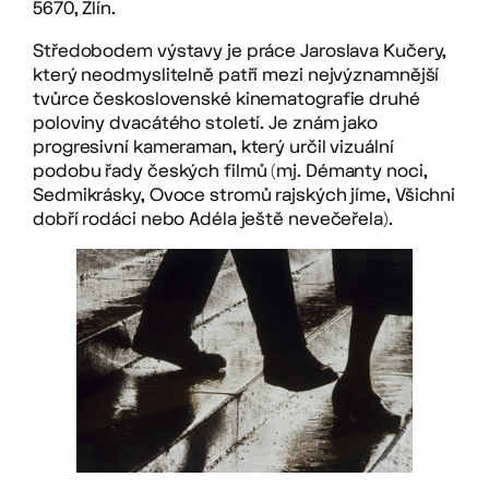
5670, Zlín.
Středobodem výstavy je práce Jaroslava Kučery,
který neodmyslitelně patří mezi nejvýznamnější
tvůrce československé kinematografie druhé
poloviny dvacátého století. Je znám jako
progresivní kameraman, který určil vizuální
podobu řady českých filmů (mj. Démanty noci,
Sedmikrásky, Ovoce stromů rajských jíme, Všichni
dobří rodáci nebo Adéla ještě nevečeřela).