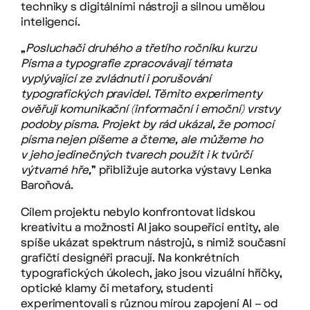
techniky s digitálními nástroji a silnou umělou
inteligencí.
„
Posluchači druhého a třetího ročníku kurzu
Písma a typografie zpracovávají témata
vyplývající ze zvládnutí i porušování
typografických pravidel. Těmito experimenty
ověřují komunikační (informační i emoční) vrstvy
podoby písma.
Projekt by rád ukázal, že pomocí
písma nejen píšeme a čteme, ale můžeme ho
v jeho jedinečných tvarech použít i k tvůrčí
výtvarné hře,
” přibližuje autorka výstavy Lenka
Baroňová.
Cílem projektu nebylo konfrontovat lidskou
kreativitu a možnosti AI jako soupeřící entity, ale
spíše ukázat spektrum nástrojů, s nimiž současní
grafičtí designéři pracují. Na konkrétních
typografických úkolech, jako jsou vizuální hříčky,
optické klamy či metafory, studenti
experimentovali s různou mírou zapojení AI – od