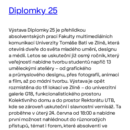
Diplomky 25
Výstava Diplomky 25 je přehlídkou
absolventských prací Fakulty multimediálních
komunikací Univerzity Tomáše Bati ve Zlíně, která
otevírá dveře do světa mladého umění, designu
a médií. Letos se uskuteční již osmý ročník, který
veřejnosti nabídne tvorbu studentů napříč 13
uměleckými ateliéry – od grafického
a průmyslového designu, přes fotografii, animaci
a film, až po módní tvorbu. Výstava je opět
rozmístěna do tří lokací ve Zlíně – do univerzitní
galerie G18, funkcionalistického prostoru
Kolektivního domu a do prostor Rektorátu UTB,
kde se zároveň uskuteční i slavnostní vernisáž. Ta
proběhne v úterý 24. června od 18:00 a nabídne
první možnost nahlédnout do různorodých
přístupů, témat i forem, které absolventi ve