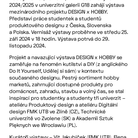
2024/2025 v univerzitní galerii G18 zahájí výstava
mezinárodního projektu DESIGN x HOBBY.
Představí práce studentek a studentů
produktového designu z Česka, Slovenska
a Polska. Vernisáž výstavy proběhne ve středu 25.
září 2024 v 18 hodin. Výstava potrvá do 29.
listopadu 2024.
Projekt a navazující výstava DESIGN x HOBBY se
zaměřuje na fenomén kutilství a DIY (z anglického
Do It Yourself, Udělej si sám) v kontextu
současného designu. Pestrý sortiment hobby
marketů, zahrnující dostupné produkty pro
domácnost, zahradu, stavbu a volný čas, se stal
inspirací pro studentky a studenty tří univerzit –
ateliéru Produktový design a ateliéru Digitální
design FMK UTB ve Zlíně (CZ), Technické
univerzitě vo Zvolene (SK) a Akademii Sztuk
Pięknych we Wroclawiu (PL).
Kurátoři výstavy – Vít Jakubíček (FMK UTB), Elena