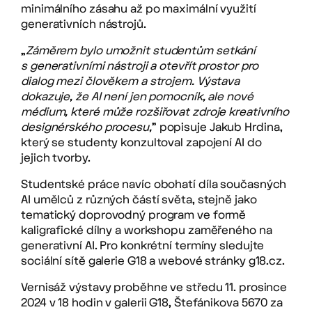
minimálního zásahu až po maximální využití
generativních nástrojů.
„
Záměrem bylo umožnit studentům setkání
s generativními nástroji a otevřít prostor pro
dialog mezi člověkem a strojem. Výstava
dokazuje, že AI není jen pomocník, ale nové
médium, které může rozšiřovat zdroje kreativního
designérského procesu,
” popisuje Jakub Hrdina,
který se studenty konzultoval zapojení AI do
jejich tvorby.
Studentské práce navíc obohatí díla současných
AI umělců z různých částí světa, stejně jako
tematický doprovodný program ve formě
kaligrafické dílny a workshopu zaměřeného na
generativní AI. Pro konkrétní termíny sledujte
sociální sítě galerie G18 a webové stránky g18.cz.
Vernisáž výstavy proběhne ve středu 11. prosince
2024 v 18 hodin v galerii G18, Štefánikova 5670 za