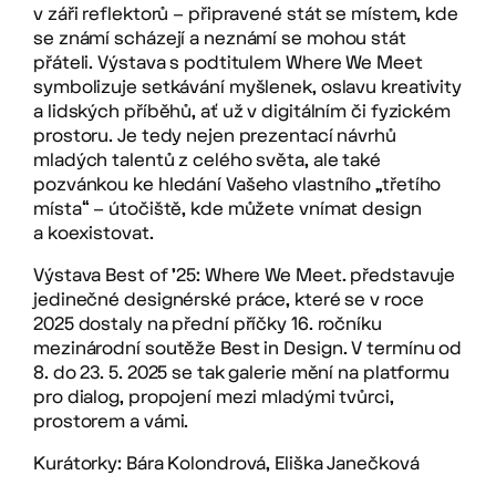
v záři reflektorů – připravené stát se místem, kde
se známí scházejí a neznámí se mohou stát
přáteli. Výstava s podtitulem Where We Meet
symbolizuje setkávání myšlenek, oslavu kreativity
a lidských příběhů, ať už v digitálním či fyzickém
prostoru. Je tedy nejen prezentací návrhů
mladých talentů z celého světa, ale také
pozvánkou ke hledání Vašeho vlastního „třetího
místa“ – útočiště, kde můžete vnímat design
a koexistovat.
Výstava Best of ’25: Where We Meet. představuje
jedinečné designérské práce, které se v roce
2025 dostaly na přední příčky 16. ročníku
mezinárodní soutěže Best in Design. V termínu od
8. do 23. 5. 2025 se tak galerie mění na platformu
pro dialog, propojení mezi mladými tvůrci,
prostorem a vámi.
Kurátorky: Bára Kolondrová, Eliška Janečková