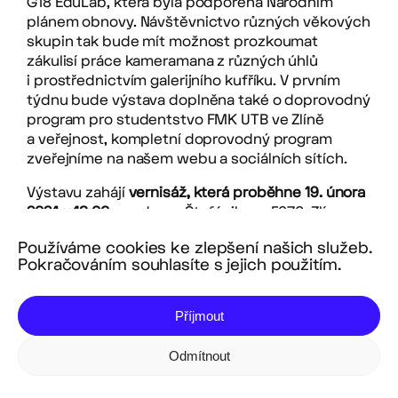
G18 EduLab, která byla podpořena Národním
plánem obnovy. Návštěvnictvo různých věkových
skupin tak bude mít možnost prozkoumat
zákulisí práce kameramana z různých úhlů
i prostřednictvím galerijního kufříku. V prvním
týdnu bude výstava doplněna také o doprovodný
program pro studentstvo FMK UTB ve Zlíně
a veřejnost, kompletní doprovodný program
zveřejníme na našem webu a sociálních sítích.
Výstavu zahájí
vernisáž, která proběhne
19. února
2024 v 18:00
na adrese Štefánikova 5670, Zlín.
Samotná výstava pak potrvá od 20. 2. do 18. 4.
Používáme cookies ke zlepšení našich služeb.
2024, vždy v otevírací dobu pondělí–čtvrtek od 13
Pokračováním souhlasíte s jejich použitím.
do 18 hodin.
Výstava se realizovala za finanční podpory
Příjmout
Ministerstva kulturu. Děkujeme!
Odmítnout