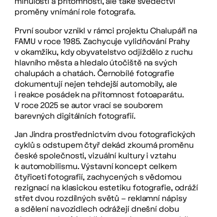
minulosti a přítomnosti, ale také svědectví
proměny vnímání role fotografa.
První soubor vznikl v rámci projektu Chalupáři na
FAMU v roce 1985. Zachycuje vylidňování Prahy
v okamžiku, kdy obyvatelstvo odjíždělo z ruchu
hlavního města a hledalo útočiště na svých
chalupách a chatách. Černobílé fotografie
dokumentují nejen tehdejší automobily, ale
i reakce posádek na přítomnost fotoaparátu.
V roce 2025 se autor vrací se souborem
barevných digitálních fotografií.
Jan Jindra prostřednictvím dvou fotografických
cyklů s odstupem čtyř dekád zkoumá proměnu
české společnosti, vizuální kultury i vztahu
k automobilismu. Výstavní koncept celkem
čtyřiceti fotografií, zachycených s vědomou
rezignací na klasickou estetiku fotografie, odráží
střet dvou rozdílných světů – reklamní nápisy
a sdělení na vozidlech odrážejí dnešní dobu