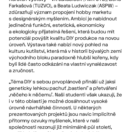
Farkašová (TUZVO), a Beata Ludwiczak (ASPW) –
zdůrazňují význam propojení hobby marketu
s designérským myšlením. Ambicí je nabídnout
jedinečná funkční, estetická, ekonomicky
a ekologicky přijatelná řešení, která budou mít
potenciál povýšit kvalitu DIY produkce na novou
úroveň. Výstava také nabízí nový pohled na
kulturu kutilství, která má v historii bývalých zemí
východního bloku paradoxně hlubší kořeny, kdy
byli lidé často odkázáni na vlastní vynalézavost
a zručnost.
„Téma DIY s sebou prvoplánově přináší už jaksi
geneticky lehkou pachuť ‚bastlení‘ a přetváření
‚něčeho k něčemu‘. Naši studenti však ukazují, že
i v této oblasti je možné dosáhnout vysoké
úrovně návrhářské činnosti. U některých
prezentovaných projektů jsou navíc implicitně
přítomny ozvuky myšlenek, které v naší
společnosti rezonují již minimálně půl století,