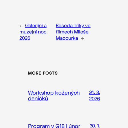
←
Galerijní a
Beseda Triky ve
muzejní noc
filmech Miloše
2026
Macourka
→
MORE POSTS
Workshop kožených
24. 3.
deníčků
2026
Program v G18 | únor
30. 1.