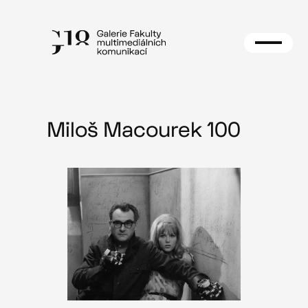
Přeskočit
na
obsah
Miloš Macourek 100