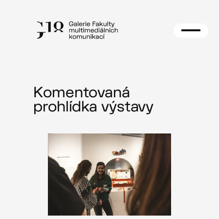
Přeskočit
na
obsah
Komentovaná
prohlídka výstavy