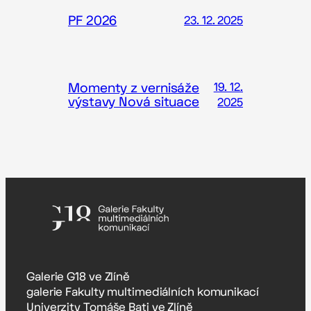
PF 2026
23. 12. 2025
Momenty z vernisáže
19. 12.
výstavy Nová situace
2025
Galerie G18 ve Zlíně
galerie Fakulty multimediálních komunikací
Univerzity Tomáše Bati ve Zlíně