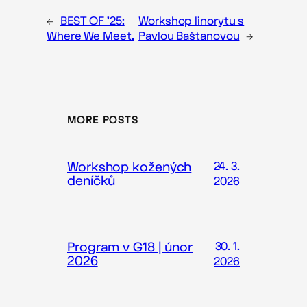
←
BEST OF ’25:
Workshop linorytu s
Where We Meet.
Pavlou Baštanovou
→
MORE POSTS
Workshop kožených
24. 3.
deníčků
2026
Program v G18 | únor
30. 1.
2026
2026