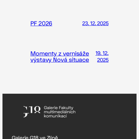
PF 2026
23. 12. 2025
Momenty z vernisáže
19. 12.
výstavy Nová situace
2025
Galerie G18 ve Zlíně