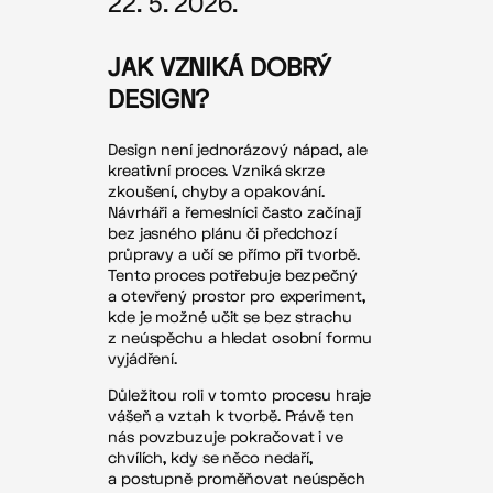
22. 5. 2026.
JAK VZNIKÁ DOBRÝ
DESIGN?
Design není jednorázový nápad, ale
kreativní proces. Vzniká skrze
zkoušení, chyby a opakování.
Návrháři a řemeslníci často začínají
bez jasného plánu či předchozí
průpravy a učí se přímo při tvorbě.
Tento proces potřebuje bezpečný
a otevřený prostor pro experiment,
kde je možné učit se bez strachu
z neúspěchu a hledat osobní formu
vyjádření.
Důležitou roli v tomto procesu hraje
vášeň a vztah k tvorbě. Právě ten
nás povzbuzuje pokračovat i ve
chvílích, kdy se něco nedaří,
a postupně proměňovat neúspěch