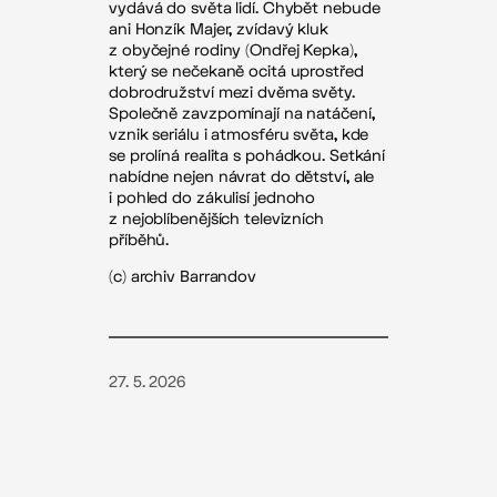
vydává do světa lidí. Chybět nebude
ani Honzík Majer, zvídavý kluk
z obyčejné rodiny (Ondřej Kepka),
který se nečekaně ocitá uprostřed
dobrodružství mezi dvěma světy.
Společně zavzpomínají na natáčení,
vznik seriálu i atmosféru světa, kde
se prolíná realita s pohádkou. Setkání
nabídne nejen návrat do dětství, ale
i pohled do zákulisí jednoho
z nejoblíbenějších televizních
příběhů.
(c) archiv Barrandov
27. 5. 2026