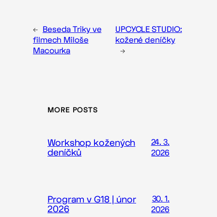
←
Beseda Triky ve
UPCYCLE STUDIO:
filmech Miloše
kožené deníčky
Macourka
→
MORE POSTS
Workshop kožených
24. 3.
deníčků
2026
Program v G18 | únor
30. 1.
2026
2026