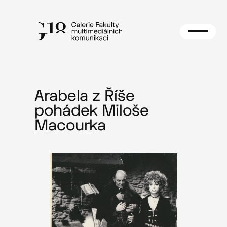
Přeskočit
na
obsah
Arabela z Říše
pohádek Miloše
Macourka