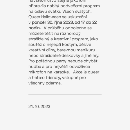
návštěvnictvo stejně jako loni
připravila nabitý podvečerní program
na oslavu svátku Všech svatých.
Queer Halloween se uskuteční
v
pondělí 30. října 2023, od 17 do 22
hodin.
V průběhu odpoledne se
můžete těšit na různorodý
strašidelný a kreativní program, jako
soutěž o nejlepší kostým, děsivé
kreativní dílny, barevnou manikúru
nebo strašidelné deskovky a jiné hry.
Pro pořádnou party nebude chybět
hudba a pro největší odvážlivce
mikrofon na karaoke.
Akce je queer
a hetero friendly, vstupné pro
všechny zdarma.
24. 10. 2023