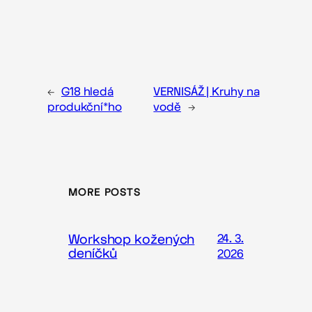
←
G18 hledá
VERNISÁŽ | Kruhy na
produkční*ho
vodě
→
MORE POSTS
Workshop kožených
24. 3.
deníčků
2026