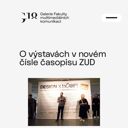
Přeskočit
na
obsah
O výstavách v novém
čísle časopisu ZUD