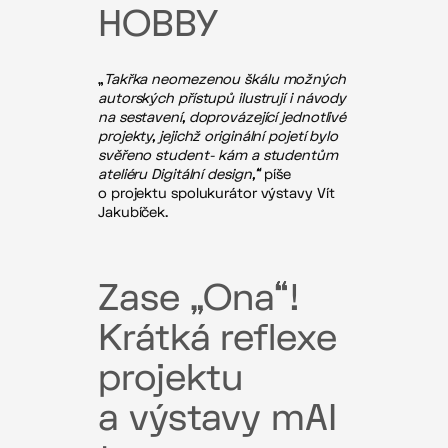
HOBBY
„
Takřka neomezenou škálu možných
autorských přístupů ilustrují i návody
na sestavení, doprovázející jednotlivé
projekty, jejichž originální pojetí bylo
svěřeno student- kám a studentům
ateliéru Digitální design,“
píše
o projektu spolukurátor výstavy Vít
Jakubíček.
Zase „Ona“!
Krátká reflexe
projektu
a výstavy mAI