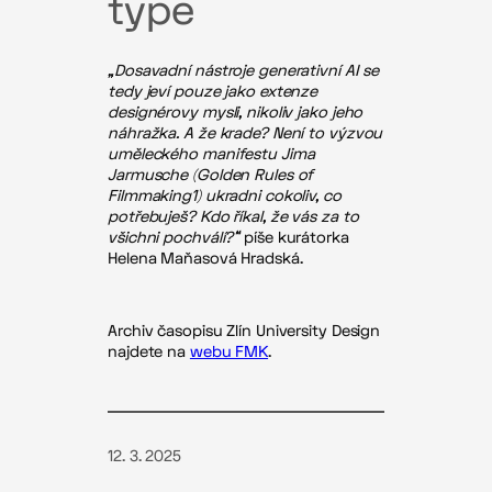
type
„Dosavadní nástroje generativní AI se
tedy jeví pouze jako extenze
designérovy mysli, nikoliv jako jeho
náhražka. A že krade? Není to výzvou
uměleckého manifestu Jima
Jarmusche (Golden Rules of
Filmmaking1) ukradni cokoliv, co
potřebuješ? Kdo říkal, že vás za to
všichni pochválí?“
píše kurátorka
Helena Maňasová Hradská.
Archiv časopisu Zlín University Design
najdete na
webu FMK
.
12. 3. 2025