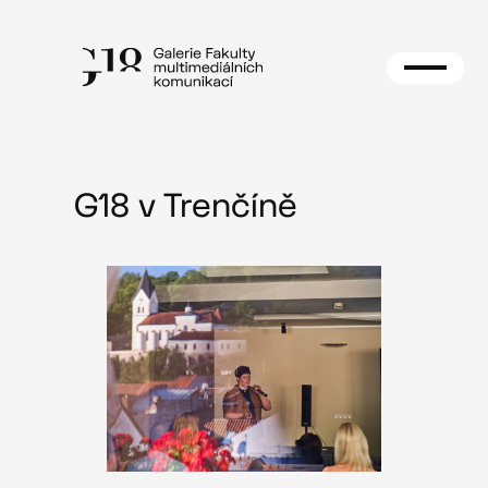
Přeskočit
na
obsah
G18 v Trenčíně