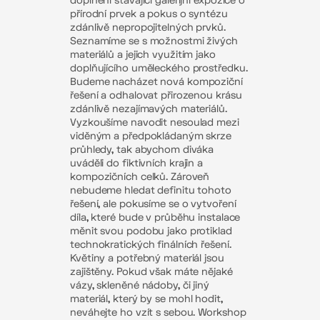
doplnění stávající galerijní expozice o
přírodní prvek a pokus o syntézu
zdánlivě nepropojitelných prvků.
Seznamíme se s možnostmi živých
materiálů a jejich využitím jako
doplňujícího uměleckého prostředku.
Budeme nacházet nová kompoziční
řešení a odhalovat přirozenou krásu
zdánlivě nezajímavých materiálů.
Vyzkoušíme navodit nesoulad mezi
viděným a předpokládaným skrze
průhledy, tak abychom diváka
uváděli do fiktivních krajin a
kompozičních celků. Zároveň
nebudeme hledat definitu tohoto
řešení, ale pokusíme se o vytvoření
díla, které bude v průběhu instalace
měnit svou podobu jako protiklad
technokratických finálních řešení.
Květiny a potřebný materiál jsou
zajištěny. Pokud však máte nějaké
vázy, skleněné nádoby, či jiný
materiál, který by se mohl hodit,
neváhejte ho vzít s sebou. Workshop