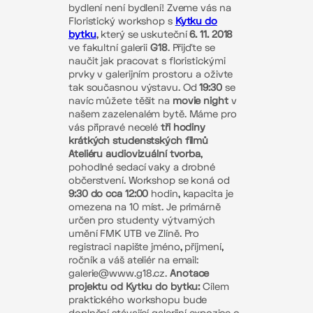
bydlení není bydlení! Zveme vás na
Floristický workshop s
Kytku do
bytku
, který se uskuteční
6. 11. 2018
ve fakultní galerii
G18
. Přijďte se
naučit jak pracovat s floristickými
prvky v galerijním prostoru a oživte
tak současnou výstavu. Od
19:30
se
navíc můžete těšit na
movie night
v
našem zazelenalém bytě. Máme pro
vás připravé necelé
tři hodiny
krátkých studenstských filmů
Ateliéru audiovizuální tvorba
,
pohodlné sedací vaky a drobné
občerstvení. Workshop se koná od
9:30 do cca 12:00
hodin, kapacita je
omezena na 10 míst. Je primárně
určen pro studenty výtvarných
umění FMK UTB ve Zlíně. Pro
registraci napište jméno, příjmení,
ročník a váš ateliér na email:
galerie@www.g18.cz.
Anotace
projektu od Kytku do bytku:
Cílem
praktického workshopu bude