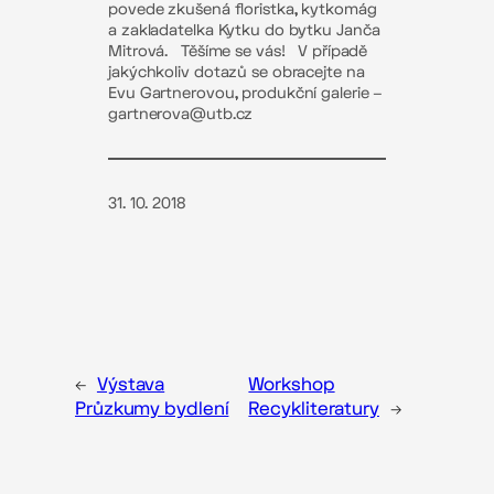
povede zkušená floristka, kytkomág
a zakladatelka Kytku do bytku Janča
Mitrová. Těšíme se vás! V případě
jakýchkoliv dotazů se obracejte na
Evu Gartnerovou, produkční galerie –
gartnerova@utb.cz
31. 10. 2018
←
Výstava
Workshop
Průzkumy bydlení
Recykliteratury
→