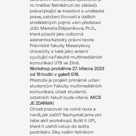
to hračka! Nahlédnutí do
základů
práva týkající se kreativní a umělecké
praxe, založení živnosti a dalších
strašidelných pojmů vám představí
JUDr. Markéta Štěpaníková, Ph.D.,
která působí jako odborná
asistentka Katedry právní teorie
Právnické fakulty Masarykovy
Univerzity a také jako externí
vyučující na Fakultě multimediálních
komunikací UTB ve Zlíně.
Workshop proběhne 27. března 2023
od 16 hodin v galerii G18.
Přestože je projekt primárně určen
studentům Fakulty multimediálních
komunikací, účast studentů
ostatních fakult bude vítaná.
AKCE
JE ZDARMA!
Chceš pracovat na volné noze a
nevíš, jak začít? Nachystali jsme pro
tebe sérii workshopů Build it UP!,
které ti ulehčí vstup do světa
podnikání. Díky našim řečníkům