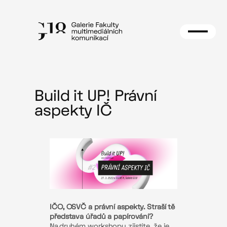
Přeskočit
na
obsah
Build it UP! Právní
aspekty IČ
IČO, OSVČ a právní aspekty. Straší tě
představa úřadů a papírování?
Na druhém workshopu zjistíte, že je