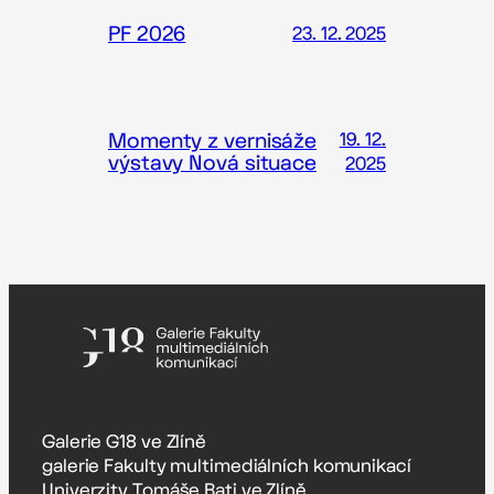
PF 2026
23. 12. 2025
Momenty z vernisáže
19. 12.
výstavy Nová situace
2025
Galerie G18 ve Zlíně
galerie Fakulty multimediálních komunikací
Univerzity Tomáše Bati ve Zlíně