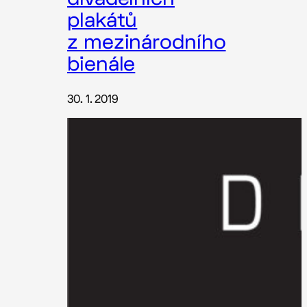
plakátů
z mezinárodního
bienále
30. 1. 2019